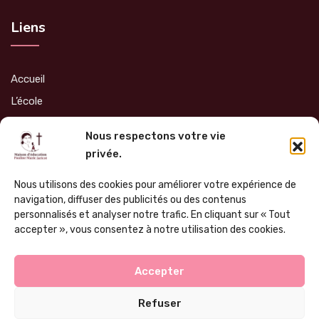
Liens
Accueil
L’école
Admissions
Nous respectons votre vie
Soutien
privée.
Infos Pratiques
Nous utilisons des cookies pour améliorer votre expérience de
Nous contacter
navigation, diffuser des publicités ou des contenus
personnalisés et analyser notre trafic. En cliquant sur « Tout
accepter », vous consentez à notre utilisation des cookies.
Accepter
Mentions légales
Politique de confidentialité
Refuser
Site internet réalisé par
JCOM
, Agence de communication